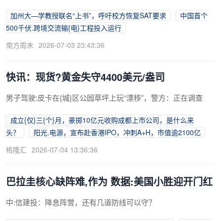
加州大—学教授联名“上书”，呼吁校方恢复SAT要求
中国首个
500千伏.跨境交流输{电}工程投入运行
南方周末
2026-07-03 23:43:36
快讯：现货?黄金失守4400美元/盎司
男子驾驶:皮卡在{城}区公园草坪上玩“漂移”，警方：正在调查
成立{仅}三{个}月，豪掷10亿元收购成都上市公司，是什么来
头？
阳光.电源，宣布赴香港IPO，冲刺A+H，市值逾2100亿
格隆汇
2026-07-04 13:36:36
巴拉圭核心缺阵难,作为 数据:美国小胜迎开门红
中:信建投：降息阵营，还有几道防线可以守？