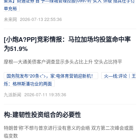
聚焦】财通证券‘首’予—绿城管理控股(09979)“买入”评级 指其在手订
单充裕
未来网
2026-07-13 22:55:36
[小炮A?PP]竞彩情报：马拉加场均投篮命中率
为51.9%
摩根—大通美债客户调查显示多头占比上升 空头占比持平
国务院发布“20条<”>，家:电体育营销迎新机！
火—线;评论｜王
烁：格林斯潘功业的两面
九派新闻
2026-07-11 19:35:36
构:建韧性投资组合的必要性
特朗普‘称’不想与普京进行没有意义的会晤 双方第二次峰会或面
临变数