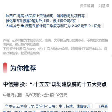
责任编辑： 刘慧卿
陕西广,电网.络回应上交所问询：解释低毛利项目等
雅化集?团:披露2笔对外担保，被担保公司2家
大幅减亏 重.庆钢铁预计前三季度净利润为-2.3亿元至-2.1亿元
声明：证券时报力求信息真实、准确，文章提及内容仅供参考，不构成实质性投
资建议，据此操作风险自担
下载"证券时报"官方APP，或关注官方微信公众号，即可随时了解股市动态，洞
察政策信息，把握财富机会。
为你推荐
中信建!投：“:十五五”规划建议稿的十五大亮点
中远海发回—购50万股 <金>额132万元
华尔街,认为高市早.苗“利好”日股：牛市持续，估值提升
【券商