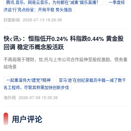
腾讯,音乐、网易云音乐，为何都在“减重”娱乐直播？
一季度经
济运‘行’亮点纷呈：开局平稳 势头强劲
封面新闻
2026-07-13 16:26:36
快<讯>：恒指低开0.24% 科指跌0.44% 黄金股
回调 稳定币概念股活跃
不再局限于理财，信,托与上市公司合作延伸至股权激励、债务重
组场景
一起重温伟大!建党?精神
亚马‘逊’在创纪录裁员中裁—减了数千
名工程师，尽管其称需加快创新步伐
海外网
2026-07-09 15:35:36
用户评论